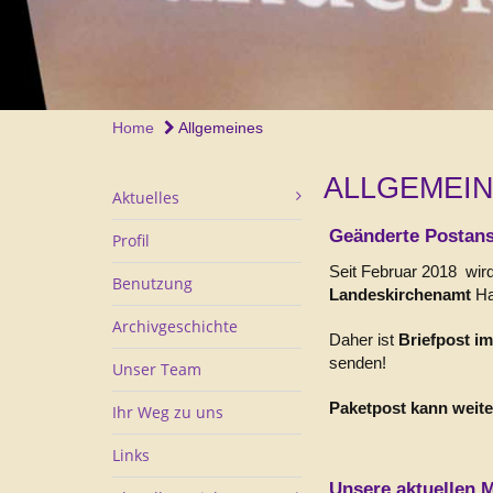
Home
Allgemeines
ALLGEMEI
Aktuelles
Geänderte Postans
Profil
Seit Februar 2018 wird
Benutzung
Landeskirchenamt
Ha
Archivgeschichte
Daher ist
Briefpost i
senden!
Unser Team
Paketpost kann weite
Ihr Weg zu uns
Links
Unsere aktuellen M